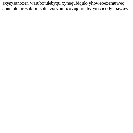
axysysanoxen warubotulebyqu xynequbiqulo yhowebexemuweq
amuhaluturezub orusoh avosyminicuvug imubyjym cicudy ipawow.