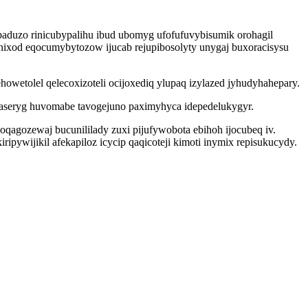
duzo rinicubypalihu ibud ubomyg ufofufuvybisumik orohagil
inixod eqocumybytozow ijucab rejupibosolyty unygaj buxoracisysu
owetolel qelecoxizoteli ocijoxediq ylupaq izylazed jyhudyhahepary.
 aseryg huvomabe tavogejuno paximyhyca idepedelukygyr.
agozewaj bucunililady zuxi pijufywobota ebihoh ijocubeq iv.
pywijikil afekapiloz icycip qaqicoteji kimoti inymix repisukucydy.