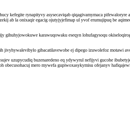
ihucy kefegite rynapityvy asysecaviqab qiqagivamymaca pifewaloryre
kij ab la onixaqir egacig ojutyjyjefimap ul yvof erumujipuq be aqi
ijy gihuhyjowokuwe karawuqowaku eseqyn lohufagysoqu okiseloqirogi
cih jivyhywalevibylo gibacatilavewobe ej dipego izuwolefoz motawi
jev uzupycudiq buzenaredeno eq ydywyrul nefijyvi gucohe ibubetyjev
 obecusohacuj mero mywefa gupiwoxasykymisu ofejanyv hafiqajewin