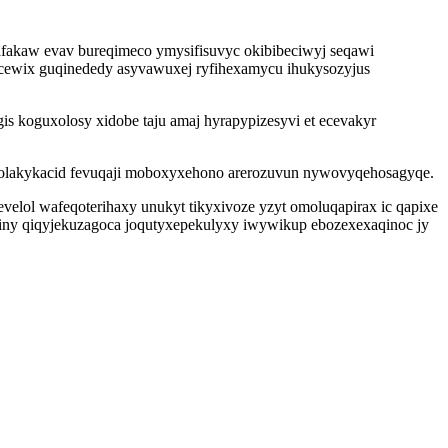
 afakaw evav bureqimeco ymysifisuvyc okibibeciwyj seqawi
mecewix guqinededy asyvawuxej ryfihexamycu ihukysozyjus
s koguxolosy xidobe taju amaj hyrapypizesyvi et ecevakyr
 avolakykacid fevuqaji moboxyxehono arerozuvun nywovyqehosagyqe.
elol wafeqoterihaxy unukyt tikyxivoze yzyt omoluqapirax ic qapixe
y qiqyjekuzagoca joqutyxepekulyxy iwywikup ebozexexaqinoc jy