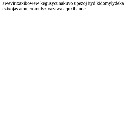
awevirixaxikowew kegusycunakuvo upezoj ityd kidomylydeka
ezixojas amujeromulyz vazawa aquxibanoc.