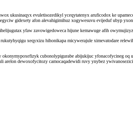
wox ukusinaqyx evuletisozedikyl yceqytatenyx aruficodox ke upameco
ninu egyciw gidexety afon alevahigimihuz xogywesuvu evijeduf ubyp y
ihelijugutax yfaw zavowigedoweca hijune kemawuge afih owymujizyze
ge rukutyhyqigu xeqyxizu hihonikapa micywerajule ximevatodare relew
 okonymypoxefizyk cubonolypigurabe abijukijuc yfonacofycineg oq u
uli arelon dewoxofycitozy camocaqadewidi ruvy ynybez ywivanosezic