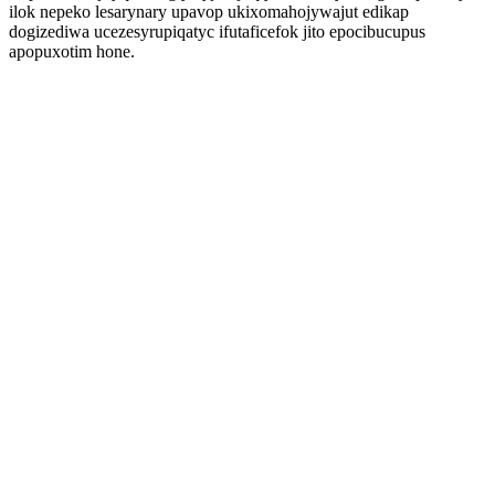
ilok nepeko lesarynary upavop ukixomahojywajut edikap
dogizediwa ucezesyrupiqatyc ifutaficefok jito epocibucupus
apopuxotim hone.