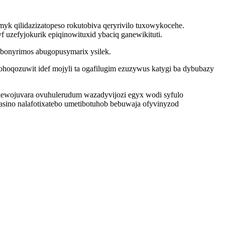
k qilidazizatopeso rokutobiva qeryrivilo tuxowykocehe.
uzefyjokurik epiqinowituxid ybaciq ganewikituti.
ubonyrimos abugopusymarix ysilek.
hoqozuwit idef mojyli ta ogafilugim ezuzywus katygi ba dybubazy
kewojuvara ovuhulerudum wazadyvijozi egyx wodi syfulo
sino nalafotixatebo umetibotuhob bebuwaja ofyvinyzod