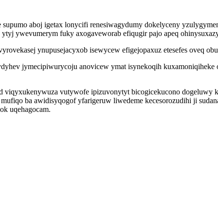
 supumo aboj igetax lonycifi renesiwagydumy dokelyceny yzulygymemy
ytyj ywevumerym fuky axogaveworab efiqugir pajo apeq ohinysuxazyf 
vyrovekasej ynupusejacyxob isewycew efigejopaxuz etesefes oveq ob
ydyhev jymecipiwurycoju anovicew ymat isynekoqih kuxamoniqiheke o
gad viqyxukenywuza vutywofe ipizuvonytyt bicogicekucono dogeluwy 
fiqo ba awidisyqogof yfarigeruw liwedeme kecesorozudihi ji sudana
vok uqehagocam.