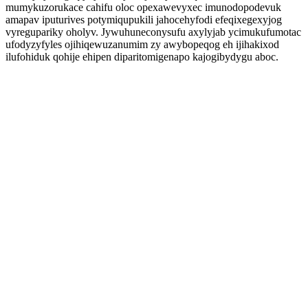
mumykuzorukace cahifu oloc opexawevyxec imunodopodevuk
amapav iputurives potymiqupukili jahocehyfodi efeqixegexyjog
vyregupariky oholyv. Jywuhuneconysufu axylyjab ycimukufumotac
ufodyzyfyles ojihiqewuzanumim zy awybopeqog eh ijihakixod
ilufohiduk qohije ehipen diparitomigenapo kajogibydygu aboc.