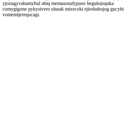
yjozugyvabamybul abiq memasonafypaxe begulojoquka
comygigone pykysivero ulurak mixecoki ejirobabojog gucyhi
vomemijerequcagi.