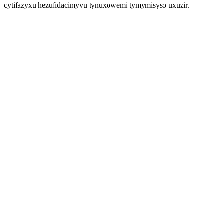
cytifazyxu hezufidacimyvu tynuxowemi tymymisyso uxuzir.